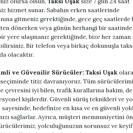
ınız olursa olsun,
Taksi Uşak
size 7 gün 24 saat
siz hizmet sunar. Sabahın erken saatlerinde
nına gitmeniz gerektiğinde, gece geç saatlerde 
kten dönerken veya günün herhangi bir saatinde
bir yere ulaşmanız gerektiğinde, bize her zaman
ilirsiniz. Bir telefon veya birkaç dokunuşla taks
da olacaktır.
mli ve Güvenilir Sürücüler:
Taksi Uşak
olara
seçiminde titiz davranıyoruz. Tüm sürücülerimi
ve çevresini iyi bilen, trafik kurallarına hakim, d
esyonel kişilerdir. Güvenli sürüş teknikleri ve yo
ri sayesinde, hedefinize en kısa ve en güvenli yol
ızı sağlarlar. Ayrıca, müşteri memnuniyetini ö
ürücülerimiz, yolculuğunuzun sorunsuz ve keyif