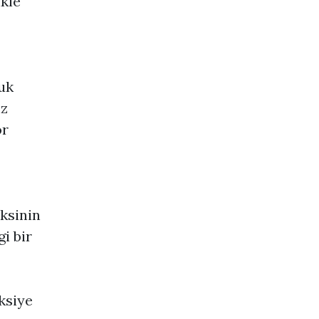
ikle
uk
iz
or
aksinin
i bir
ksiye