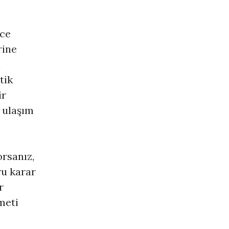
ece
rine
i
tik
ir
 ulaşım
orsanız,
ru karar
r
meti