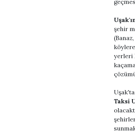
geçmesi
Uşak'ı
şehir m
(Banaz,
köylere 
yerleri
kaçama
çözümü
Uşak'ta
Taksi 
olacaktı
şehirle
sunmak 