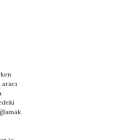
rken
 aracı
a
edeki
sağlamak
ın iç