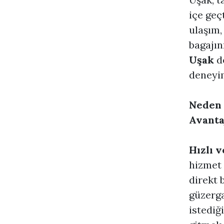
içe geç
ulaşım,
bagajın
Uşak
de
deneyim
Neden T
Avantaj
Hızlı v
hizmet 
direkt 
güzerga
istediğ