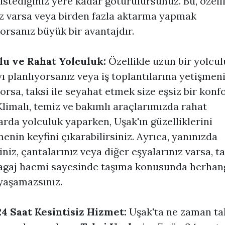
istediğiniz yere kadar götürülürsünüz. Bu, özell
z varsa veya birden fazla aktarma yapmak
orsanız büyük bir avantajdır.
lu ve Rahat Yolculuk:
Özellikle uzun bir yolcul
 planlıyorsanız veya iş toplantılarına yetişmen
orsa, taksi ile seyahat etmek size eşsiz bir konf
Klimalı, temiz ve bakımlı araçlarımızda rahat
arda yolculuk yaparken, Uşak'ın güzelliklerini
enin keyfini çıkarabilirsiniz. Ayrıca, yanınızda
riniz, çantalarınız veya diğer eşyalarınız varsa, t
agaj hacmi sayesinde taşıma konusunda herhang
yaşamazsınız.
4 Saat Kesintisiz Hizmet:
Uşak'ta ne zaman ta