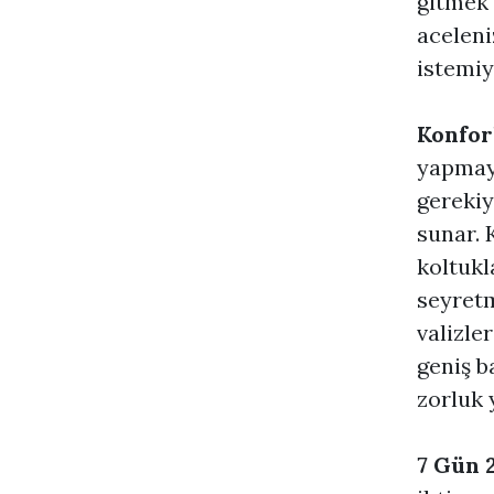
gitmek 
aceleni
istemiy
Konfor
yapmayı
gerekiy
sunar. 
koltukl
seyretm
valizle
geniş b
zorluk 
7 Gün 2