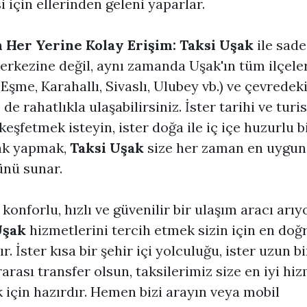
 için ellerinden geleni yaparlar.
n Her Yerine Kolay Erişim:
Taksi Uşak
ile sad
erkezine değil, aynı zamanda Uşak'ın tüm ilçele
 Eşme, Karahallı, Sivaslı, Ulubey vb.) ve çevredek
de rahatlıkla ulaşabilirsiniz. İster tarihi ve turis
 keşfetmek isteyin, ister doğa ile iç içe huzurlu b
k yapmak,
Taksi Uşak
size her zaman en uygun
nü sunar.
 konforlu, hızlı ve güvenilir bir ulaşım aracı arıy
Uşak
hizmetlerini tercih etmek sizin için en doğ
r. İster kısa bir şehir içi yolculuğu, ister uzun bi
rarası transfer olsun, taksilerimiz size en iyi hiz
için hazırdır. Hemen bizi arayın veya mobil