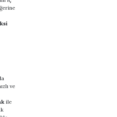
iğerine
ksi
da
ızlı ve
ak
ile
ak