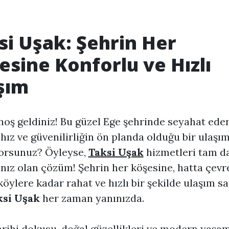
si Uşak: Şehrin Her
esine Konforlu ve Hızlı
şım
hoş geldiniz! Bu güzel Ege şehrinde seyahat ede
 hız ve güvenilirliğin ön planda olduğu bir ulaşım
yorsunuz? Öyleyse,
Taksi Uşak
hizmetleri tam d
ınız olan çözüm! Şehrin her köşesine, hatta çevr
 köylere kadar rahat ve hızlı bir şekilde ulaşım 
ksi Uşak
her zaman yanınızda.
arihi dokusu, doğal güzellikleri ve modern yaşam