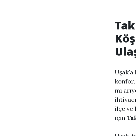
Tak
Köş
Ula
Uşak'a 
konfor,
mı arı
ihtiyac
ilçe ve
için
Ta
Uşak, t