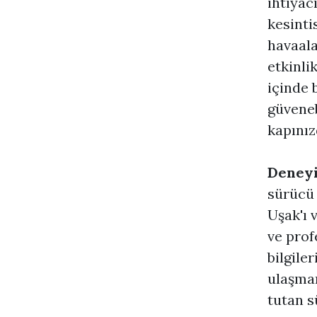
ihtiyac
kesinti
havaala
etkinli
içinde 
güveneb
kapınız
Deneyi
sürücü 
Uşak'ı 
ve prof
bilgile
ulaşman
tutan s